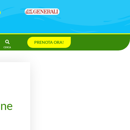
0
PRENOTA ORA!
ine