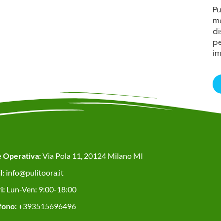
Pu
me
di
pe
i
 Operativa:
Via Pola 11, 20124 Milano MI
l:
info@pulitoora.it
i:
Lun-Ven: 9:00-18:00
fono:
+393515696496