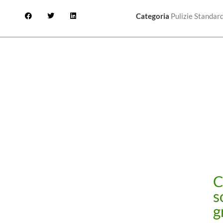
Categoria
Pulizie Standar
C
s
g