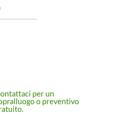
d
ontattaci per un
opralluogo o preventivo
ratuito.