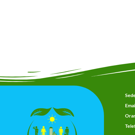
Sede
Emai
Orar
Tele